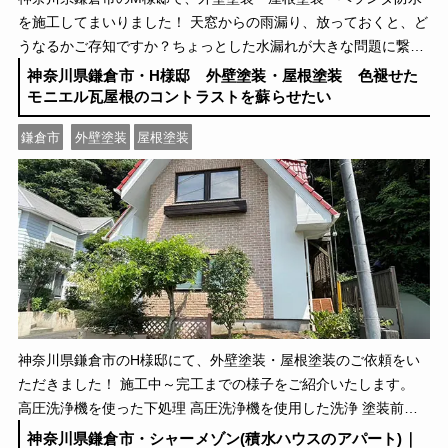
を施工してまいりました！ 天窓からの雨漏り、放っておくと、ど
うなるかご存知ですか？ちょっとした水漏れが大きな問題に繋が
ることも。 今回は、そんな雨漏り修理をはじめ […]
神奈川県鎌倉市・H様邸 外壁塗装・屋根塗装 色褪せた
モニエル瓦屋根のコントラストを蘇らせたい
鎌倉市
外壁塗装
屋根塗装
神奈川県鎌倉市のH様邸にて、外壁塗装・屋根塗装のご依頼をい
ただきました！ 施工中～完工までの様子をご紹介いたします。
高圧洗浄機を使った下処理 高圧洗浄機を使用した洗浄 塗装前の
洗浄が重要なモニエル瓦屋根だったため、高圧 […]
神奈川県鎌倉市・シャーメゾン(積水ハウスのアパート)｜