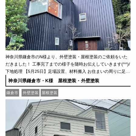
神奈川県鎌倉市のN様より、外壁塗装・屋根塗装のご依頼をいた
だきました！ 工事完了までの様子を随時お伝えしていきます(^^)/
下地処理 【5月25日】足場設置、材料搬入 お住まいの周りに足場
を組み立て、養生ネットを張りま […]
神奈川県鎌倉市・K様 屋根塗装・外壁塗装
鎌倉市
外壁塗装
屋根塗装