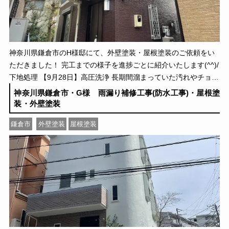
神奈川県鎌倉市のH様邸にて、外壁塗装・屋根塗装のご依頼をい
ただきました！ 完工までの様子を進捗ごとに紹介いたします(^^)/
下地処理 【9月28日】高圧洗浄 長期間溜まっていた汚れやチョー
キングの粉などを業務用高圧洗浄 […]
神奈川県鎌倉市・G様 雨漏り補修工事(防水工事)・屋根塗
装・外壁塗装
鎌倉市
外壁塗装
屋根塗装