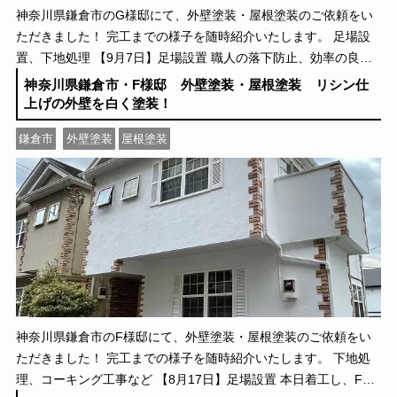
神奈川県鎌倉市のG様邸にて、外壁塗装・屋根塗装のご依頼をい
ただきました！ 完工までの様子を随時紹介いたします。 足場設
置、下地処理 【9月7日】足場設置 職人の落下防止、効率の良い
施工のために足場を屋根の上まで設置しまし […]
神奈川県鎌倉市・F様邸 外壁塗装・屋根塗装 リシン仕
上げの外壁を白く塗装！
鎌倉市
外壁塗装
屋根塗装
神奈川県鎌倉市のF様邸にて、外壁塗装・屋根塗装のご依頼をい
ただきました！ 完工までの様子を随時紹介いたします。 下地処
理、コーキング工事など 【8月17日】足場設置 本日着工し、F様