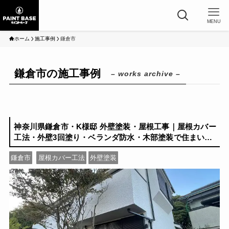
MENU
ホーム
施工事例
鎌倉市
鎌倉市の施工事例
– works archive –
神奈川県鎌倉市・K様邸 外壁塗装・屋根工事｜屋根カバー
工法・外壁3回塗り・ベランダ防水・木部塗装で住まいの
寿命を延ばします
鎌倉市
屋根カバー工法
外壁塗装