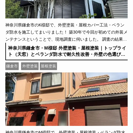
神奈川県鎌倉市のK様邸で、外壁塗装・屋根カバー工法・ベラン
ダ防水を施工してまいりました！ 築30年で今回が初めての外装メ
ンテナンスということで、現地調査に伺いました。 調査の結果、
コケが広がるスレート屋根にはカバー工法を […]
神奈川県鎌倉市・M様邸 外壁塗装・屋根塗装｜トップライ
ト（天窓）とベランダ防水で耐久性改善・外壁の色選びで
華やかさアップ！
鎌倉市
外壁塗装
屋根塗装
神奈川県鎌倉市のM様邸で、外壁塗装・屋根塗装・ベランダ防水