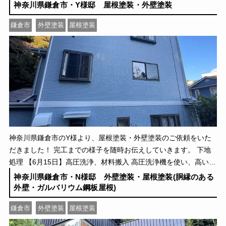
邸をグルッと囲むように足場を設置し、飛 […]
神奈川県鎌倉市・Y様邸 屋根塗装・外壁塗装
鎌倉市
外壁塗装
屋根塗装
神奈川県鎌倉市のY様より、屋根塗装・外壁塗装のご依頼をいた
だきました！ 完工までの様子を随時お伝えしていきます。 下地
処理 【6月15日】高圧洗浄、材料搬入 高圧洗浄機を使い、高い水
圧で汚れや埃、カビや苔、藻、塗装表面の […]
神奈川県鎌倉市・N様邸 外壁塗装・屋根塗装(胴縁のある
外壁・ガルバリウム鋼板屋根)
鎌倉市
外壁塗装
屋根塗装