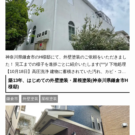
神奈川県鎌倉市のH様邸にて、外壁塗装のご依頼をいただきまし
た！ 完工までの様子を進捗ごとに紹介いたします(^^)/ 下地処理
【10月18日】高圧洗浄 建物に蓄積されていた汚れ、カビ・コ
ケ、チョーキングの粉など、様々な不 […]
築13年、はじめての外壁塗装・屋根塗装(神奈川県鎌倉市H
様邸)
鎌倉市
外壁塗装
屋根塗装