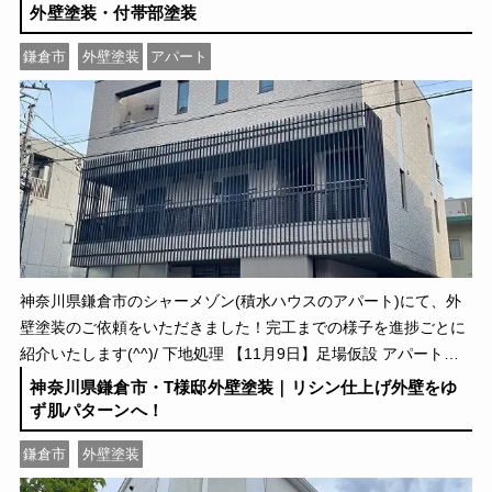
外壁塗装・付帯部塗装
鎌倉市
外壁塗装
アパート
神奈川県鎌倉市のシャーメゾン(積水ハウスのアパート)にて、外
壁塗装のご依頼をいただきました！完工までの様子を進捗ごとに
紹介いたします(^^)/ 下地処理 【11月9日】足場仮設 アパートの
周りを囲むように足場を組みました […]
神奈川県鎌倉市・T様邸外壁塗装｜リシン仕上げ外壁をゆ
ず肌パターンへ！
鎌倉市
外壁塗装