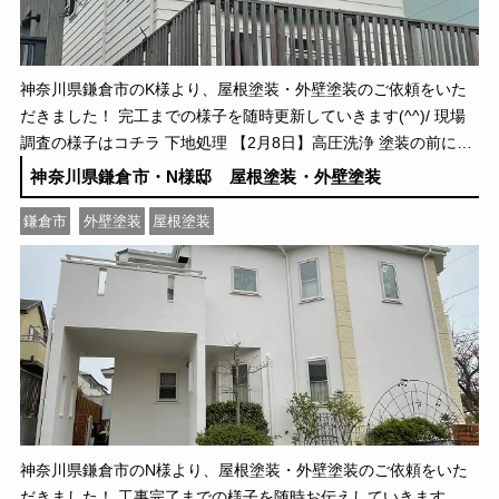
神奈川県鎌倉市のK様より、屋根塗装・外壁塗装のご依頼をいた
だきました！ 完工までの様子を随時更新していきます(^^)/ 現場
調査の様子はコチラ 下地処理 【2月8日】高圧洗浄 塗装の前には
必ず高圧洗浄をし、お住まいに長年 […]
神奈川県鎌倉市・N様邸 屋根塗装・外壁塗装
鎌倉市
外壁塗装
屋根塗装
神奈川県鎌倉市のN様より、屋根塗装・外壁塗装のご依頼をいた
だきました！ 工事完了までの様子を随時お伝えしていきます。