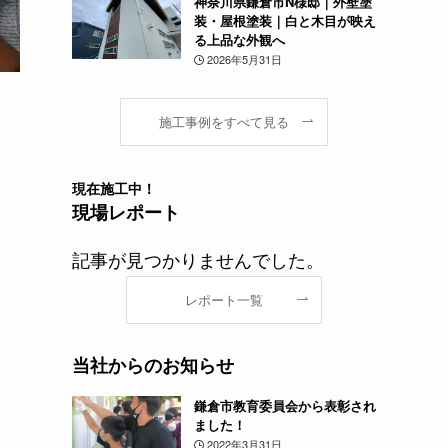
神奈川県鎌倉市N様邸｜外壁塗
装・屋根塗装｜白と木目が映え
る上品な外観へ
2026年5月31日
施工事例をすべて見る
現在
施工中！
現場レポート
記事が見つかりませんでした。
レポート一覧
当社からのお知らせ
鎌倉市教育委員会から表彰され
ました！
2022年3月31日