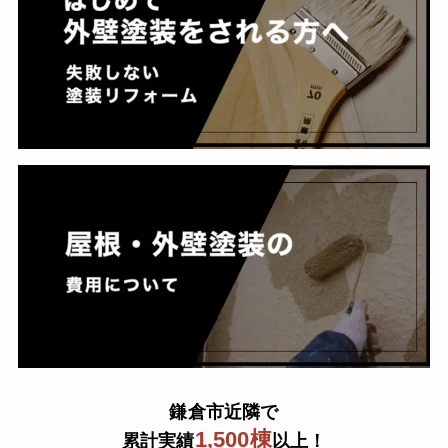
鎌倉市近隣で
1,500棟
累計実績
以上！