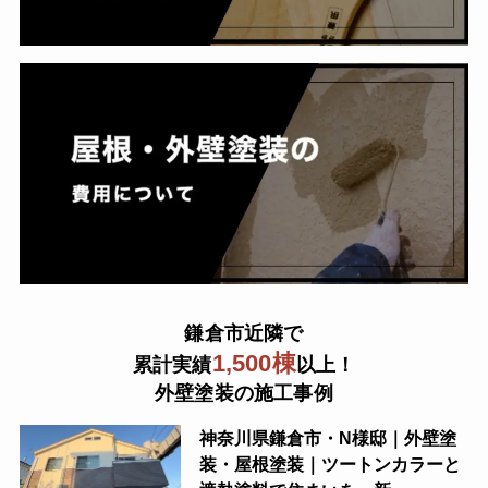
鎌倉市近隣で
1,500棟
累計実績
以上！
外壁塗装の施工事例
神奈川県鎌倉市・N様邸｜外壁塗
装・屋根塗装｜ツートンカラーと