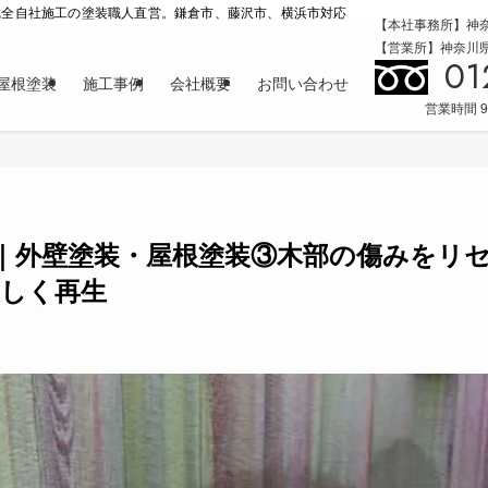
完全自社施工の塗装職人直営。鎌倉市、藤沢市、横浜市対応
【本社事務所】神奈
【営業所】神奈川県横
01
屋根塗装
施工事例
会社概要
お問い合わせ
営業時間 9
｜外壁塗装・屋根塗装③木部の傷みをリ
美しく再生