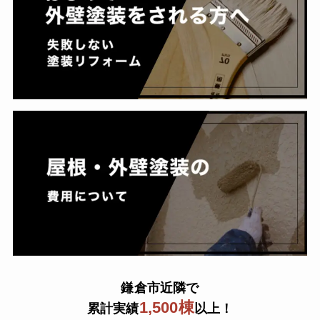
鎌倉市近隣で
1,500棟
累計実績
以上！