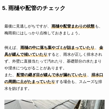
5.
雨樋や配管のチェック
最後に見逃しがちですが、
雨樋や配管まわりの状態
も、
梅雨前にはしっかり点検しておきましょう。
例えば、
雨樋の中に落ち葉やゴミが詰まっていたり
、
金
具が緩んで傾いていたり
すると、雨水が正しく排水され
ず、外壁に直接当たって汚れたり、基礎部分の水たまり
や浸水につながることがあります。
また、
配管の継ぎ目が緩んで水が漏れていたり
、
排水口
の周囲に土がたまっていたり
する場合も、スムーズな排
水を妨げます。