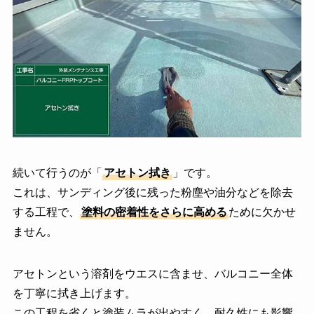
続いて行うのが「
アセトン拭き
」です。
これは、サンディング後に残った粉塵や油分などを除去
する工程で、
塗料の密着性をさらに高める
ために欠かせ
ません。
アセトンという溶剤をウエスに含ませ、バルコニー全体
を丁寧に拭き上げます。
この工程を省くと塗装ムラが出やすく、耐久性にも影響